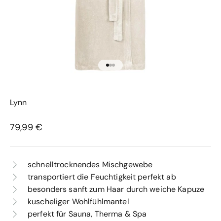
Gehe zu Element 1
Gehe zu Element
Gehe zu Element 67
Lynn
Angebot
79,99 €
schnelltrocknendes Mischgewebe
transportiert die Feuchtigkeit perfekt ab
besonders sanft zum Haar durch weiche Kapuze
kuscheliger Wohlfühlmantel
perfekt für Sauna, Therma & Spa