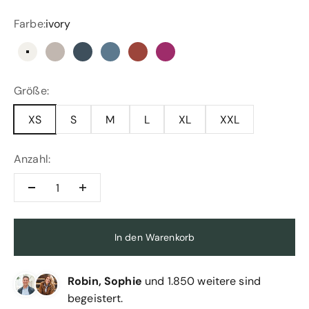
Farbe:
ivory
ivory
stone
cadet blue
polo blue
terra
cranberry
Größe:
XS
S
M
L
XL
XXL
Anzahl:
In den Warenkorb
Robin, Sophie
und 1.850 weitere sind
begeistert.